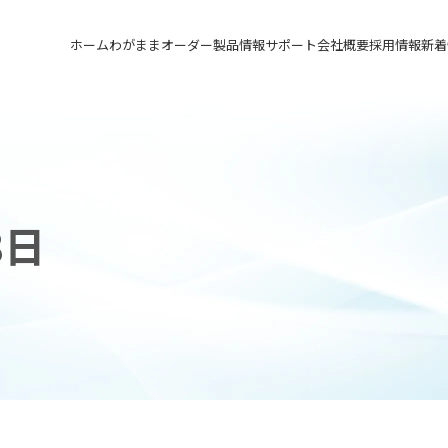
ホーム
わがままオーダー
製品情報
サポート
会社概要
採用情報
新着
メカニカルシール
汎用形メカニカルシール
サポート トップ
会社概要 トップ
採用情報 トップ
軸受け付きシールユニット
特殊用途用メカニカルシール
実例ご紹介
会社沿革
先輩の声
メカニカルシールの不思議
関連会社
募集要項&FAQ
8日