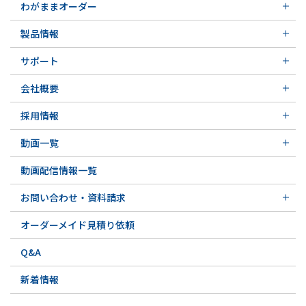
わがままオーダー
メカニカルシール
製品情報
実例ご紹介
汎用形メカニカルシール
その他の導入事例
サポート
特殊用途用メカニカルシール
軸受け付きシールユニット
サポート トップ
メカニカルシールの不思議
会社概要
実例ご紹介
実例ご紹介
会社概要 トップ
その他の導入事例
採用情報
会社沿革
採用情報 トップ
関連会社
動画一覧
先輩の声
動画一覧 トップ
募集要項&FAQ
動画配信情報一覧
初級講座
専門用語の解説
お問い合わせ・資料請求
お問い合わせ・資料請求 トップ
オーダーメイド見積り依頼
お問い合わせ例一覧
Q&A
新着情報