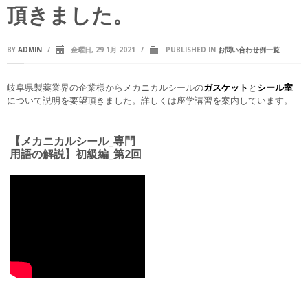
頂きました。
BY
ADMIN
/
金曜日, 29 1月 2021
/
PUBLISHED IN
お問い合わせ例一覧
岐阜県製薬業界の企業様からメカニカルシールの
ガスケット
と
シール室
について説明を要望頂きました。詳しくは座学講習を案内しています。
【メカニカルシール_専門
用語の解説】初級編_第2回