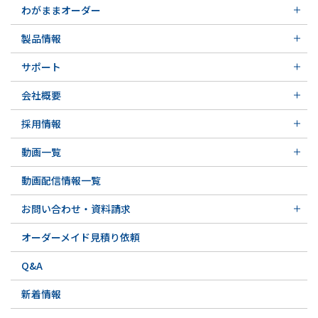
わがままオーダー
メカニカルシール
製品情報
実例ご紹介
汎用形メカニカルシール
その他の導入事例
サポート
特殊用途用メカニカルシール
軸受け付きシールユニット
サポート トップ
メカニカルシールの不思議
会社概要
実例ご紹介
実例ご紹介
会社概要 トップ
その他の導入事例
採用情報
会社沿革
採用情報 トップ
関連会社
動画一覧
先輩の声
動画一覧 トップ
募集要項&FAQ
動画配信情報一覧
初級講座
専門用語の解説
お問い合わせ・資料請求
お問い合わせ・資料請求 トップ
オーダーメイド見積り依頼
お問い合わせ例一覧
Q&A
新着情報