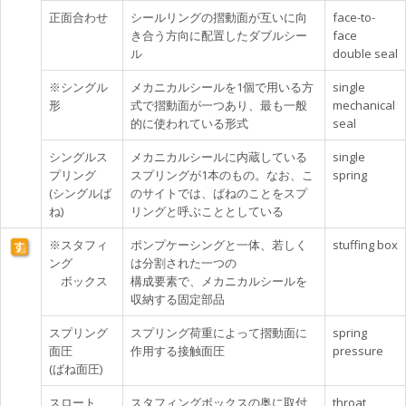
正面合わせ
シールリングの摺動面が互いに向
face-to-
き合う方向に配置したダブルシー
face
ル
double seal
※シングル
メカニカルシールを1個で用いる方
single
形
式で摺動面が一つあり、最も一般
mechanical
的に使われている形式
seal
シングルス
メカニカルシールに内蔵している
single
プリング
スプリングが1本のもの。なお、こ
spring
(シングルば
のサイトでは、ばねのことをスプ
ね)
リングと呼ぶこととしている
※スタフィ
ポンプケーシングと一体、若しく
stuffing box
ング
は分割された一つの
ボックス
構成要素で、メカニカルシールを
収納する固定部品
スプリング
スプリング荷重によって摺動面に
spring
面圧
作用する接触面圧
pressure
(ばね面圧)
スロート
スタフィングボックスの奥に取付
throat