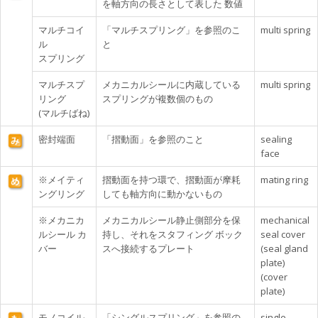
を軸方向の長さとして表した 数値
マルチコイ
「マルチスプリング」を参照のこ
multi spring
ル
と
スプリング
マルチスプ
メカニカルシールに内蔵している
multi spring
リング
スプリングが複数個のもの
(マルチばね)
密封端面
「摺動面」を参照のこと
sealing
face
※メイティ
摺動面を持つ環で、摺動面が摩耗
mating ring
ングリング
しても軸方向に動かないもの
※メカニカ
メカニカルシール静止側部分を保
mechanical
ルシール カ
持し、それをスタフィング ボック
seal cover
バー
スへ接続するプレート
(seal gland
plate)
(cover
plate)
モノコイル
「シングルスプリング」を参照の
single