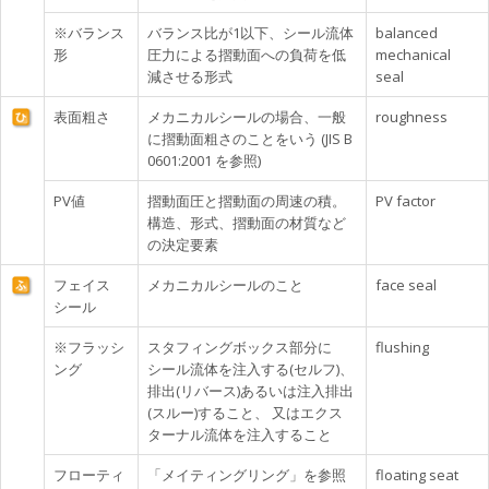
※バランス
バランス比が1以下、シール流体
balanced
形
圧力による摺動面への負荷を低
mechanical
減させる形式
seal
表面粗さ
メカニカルシールの場合、一般
roughness
に摺動面粗さのことをいう (JIS B
0601:2001 を参照)
PV値
摺動面圧と摺動面の周速の積。
PV factor
構造、形式、摺動面の材質など
の決定要素
フェイス
メカニカルシールのこと
face seal
シール
※フラッシ
スタフィングボックス部分に
flushing
ング
シール流体を注入する(セルフ)、
排出(リバース)あるいは注入排出
(スルー)すること、 又はエクス
ターナル流体を注入すること
フローティ
「メイティングリング」を参照
floating seat