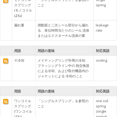
スプリング
こと
spring
(モノコイル
ばね)
漏れ量
摺動面と二次シール部分から漏れ
leakage
る、単位時間当たりのシール 流体
rate
またはエクスターナル流体の量
用語
用語の意味
対応英語
※冷却
メイティングリング外周の冷却、
cooling
フラッシングライン中の 熱交換器
による冷却、および取付機器内の
ジャケットによる 冷却のこと
用語
用語の意味
対応英語
ワンコイル
「シングルスプリング」を参照の
one coil
スプリング
こと
spring
(ワンコイル
(single
ばね)
spring)