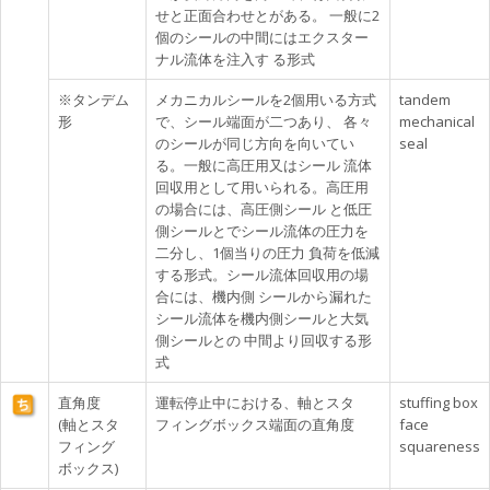
せと正面合わせとがある。 一般に2
個のシールの中間にはエクスター
ナル流体を注入す る形式
※タンデム
メカニカルシールを2個用いる方式
tandem
形
で、シール端面が二つあり、 各々
mechanical
のシールが同じ方向を向いてい
seal
る。一般に高圧用又はシール 流体
回収用として用いられる。高圧用
の場合には、高圧側シール と低圧
側シールとでシール流体の圧力を
二分し、1個当りの圧力 負荷を低減
する形式。シール流体回収用の場
合には、機内側 シールから漏れた
シール流体を機内側シールと大気
側シールとの 中間より回収する形
式
直角度
運転停止中における、軸とスタ
stuffing box
(軸とスタ
フィングボックス端面の直角度
face
フィング
squareness
ボックス)