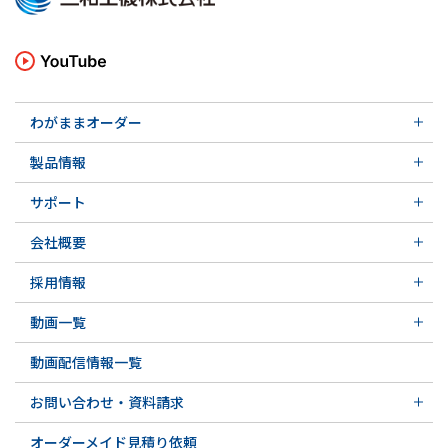
わがままオーダー
メカニカルシール
製品情報
実例ご紹介
汎用形メカニカルシール
その他の導入事例
サポート
特殊用途用メカニカルシール
軸受け付きシールユニット
サポート トップ
メカニカルシールの不思議
会社概要
実例ご紹介
実例ご紹介
会社概要 トップ
その他の導入事例
採用情報
会社沿革
採用情報 トップ
関連会社
動画一覧
先輩の声
動画一覧 トップ
募集要項&FAQ
動画配信情報一覧
初級講座
専門用語の解説
お問い合わせ・資料請求
お問い合わせ・資料請求 トップ
オーダーメイド見積り依頼