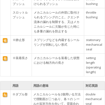
プッシュ
けられるブッシュ
bushing
スロットル
メカニカルシールの外部に取付け
throttle
ブッシュ
られるブシングのこと。クエンチ
bushing
流体の漏れを制限する、又はメカ
ニカルシールに欠陥が生じた時に
も多量の漏れを防止する
※静止形
スプリングなどを内蔵するシール
stationary
リングが回転しない形式
mechanical
seal
※装着長さ
メカニカルシールを装着した状態
setting
における軸方向の長さ
length
(operating
length)
用語
用語の意味
対応英語
※ダブル形
メカニカルシールを2個用いる方法
double
で摺動面が二つあり、各々の シー
mechanical
ルが反対方向を向いて、背面合わ
seal