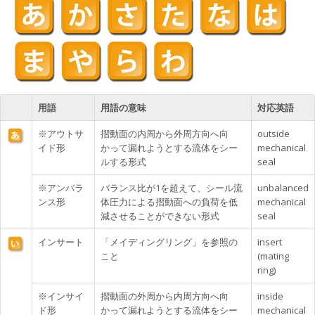
用語
用語の意味
対応英語
※アウトサ
摺動面の内周から外周方向へ向
outside
イド形
かって漏れようとする流体をシー
mechanical
ルする形式
seal
※アンバラ
バランス比が1を超えて、シール流
unbalanced
ンス形
体圧力による摺動面への負荷を低
mechanical
減させることができない形式
seal
インサート
「メイディングリング」を参照の
insert
こと
(mating
ring)
※インサイ
摺動面の外周から内周方向へ向
inside
ド形
かって漏れようとする流体をシー
mechanical