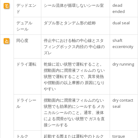
デッドエン
シール流体が循環しないシール室
dead
ド
ended
デュアル
ダブル形とタンデム形の総称
dual seal
シール
同心度
停止中における軸の中心線とスタ
shaft
フィングボックス内径の 中心線の
eccentricity
ズレ
ドライ運転
乾燥に近い状態で運転すること。
dry running
摺動面内に潤滑液フィルムの ない
状態で運転することで、異常発熱
や摺動面の以上摩擦の 原因になり
やすい
ドライシー
摺動面内に潤滑液フィルムのない
dry contact
ル
状態でも効果的にシールする メカ
seal
ニカルシールのこと。通常、液体
による潤滑がない状態で ガスを直
接シールする
トルク
起動する際または運転中のトルク
torque