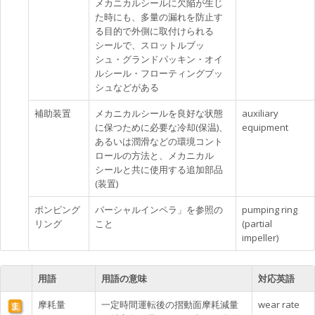
メカニカルシールに欠陥が生じ
た時にも、多量の漏れを防止す
る目的で外側に取付けられる
シールで、スロットルブッ
シュ・グランドパッキン・オイ
ルシール・フローティングブッ
シュなどがある
補助装置
メカニカルシールを良好な状態
auxiliary
に保つために必要な冷却(保温)、
equipment
あるいは潤滑などの環境コント
ロールの方法と、メカニカル
シールと共に使用する追加部品
(装置)
ポンピング
パーシャルインペラ」を参照の
pumping ring
リング
こと
(partial
impeller)
用語
用語の意味
対応英語
摩耗量
一定時間運転後の摺動面摩耗減量
wear rate