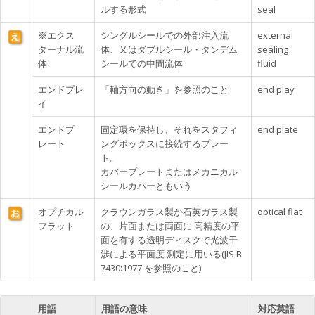
ルする形式
seal
※エクス
シングルシールでの外部注入流
external
ターナル流
体、又はダブルシール・タンデム
sealing
体
シールでの中間流体
fluid
エンドプレ
「軸方向の動き」を参照のこと
end play
イ
エンドプ
固定環を保持し、それをスタフィ
end plate
レート
ングボックスに接続するプレー
ト。
カバープレートまたはメカニカル
シールカバーともいう
オプチカル
クラウンガラス製か石英ガラス製
optical flat
フラット
の、片面または両面に 高精度の平
面を有する透明ディスクで光波干
渉による平面度 測定に用いる(JIS B
7430:1977 を参照のこと)
用語
用語の意味
対応英語