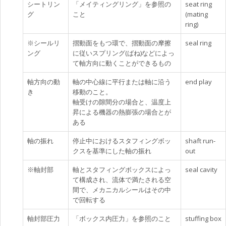
シートリン
「メイティングリング」を参照の
seat ring
グ
こと
(mating
ring)
※シールリ
摺動面をもつ環で、摺動面の摩擦
seal ring
ング
に従いスプリング(ばね)などによっ
て軸方向に動くことができるもの
軸方向の動
軸の中心線に平行または軸に沿う
end play
き
移動のこと。
軸受けの隙間分の場合と、温度上
昇による機器の熱膨張の場合とが
ある
軸の振れ
停止中におけるスタフィングボッ
shaft run-
クスを基準にした軸の振れ
out
※軸封部
軸とスタフィングボックスによっ
seal cavity
て構成され、流体で満たされる空
間で、メカニカルシールはその中
で回転する
軸封部圧力
「ボックス内圧力」を参照のこと
stuffing box