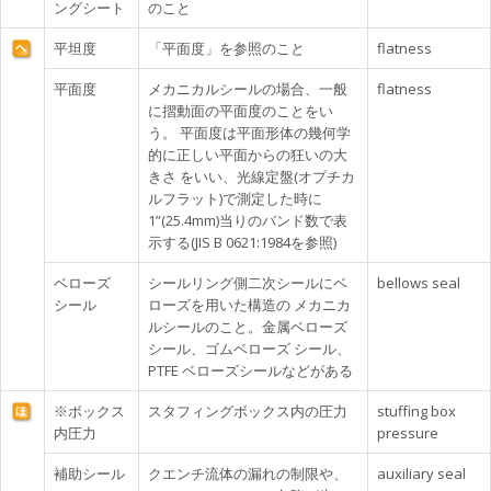
ングシート
のこと
平坦度
「平面度」を参照のこと
flatness
平面度
メカニカルシールの場合、一般
flatness
に摺動面の平面度のことをい
う。 平面度は平面形体の幾何学
的に正しい平面からの狂いの大
きさ をいい、光線定盤(オプチカ
ルフラット)で測定した時に
1”(25.4mm)当りのバンド数で表
示する(JIS B 0621:1984を参照)
ベローズ
シールリング側二次シールにベ
bellows seal
シール
ローズを用いた構造の メカニカ
ルシールのこと。金属ベローズ
シール、ゴムベローズ シール、
PTFE ベローズシールなどがある
※ボックス
スタフィングボックス内の圧力
stuffing box
内圧力
pressure
補助シール
クエンチ流体の漏れの制限や、
auxiliary seal