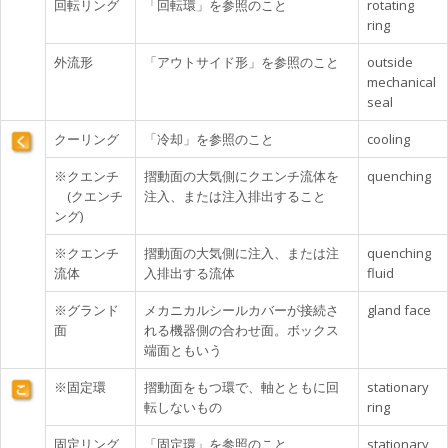
回転リング
「回転環」を参照のこと
rotating
ring
外流形
「アウトサイド形」を参照のこと
outside
mechanical
seal
クーリング
「冷却」を参照のこと
cooling
※クエンチ
摺動面の大気側にクエンチ流体を
quenching
(クエンチ
注入、または注入排出すること
ング)
※クエンチ
摺動面の大気側に注入、または注
quenching
流体
入排出する流体
fluid
※グランド
メカニカルシールカバーが接続さ
gland face
面
れる機器側の合わせ面。ボックス
端面ともいう
※固定環
摺動面をもつ環で、軸とともに回
stationary
転しないもの
ring
固定リング
「固定環」を参照のこと
stationary