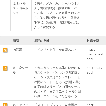
(起動トル
で表す。メカニカルシールの トル
ク・ 運転ト
クは摺動面材質・摺動面幅・バラ
ルク)
ンス比・スプリング荷重 だけでな
く、取り扱い流体の条件、運転条
件(例えば起動時、 運転時)などに
よって変化する
用語
用語の意味
対応英語
内流形
「インサイド形」を参照のこと
inside
mechanical
seal
※二次シー
メカニカルシール本体に使われる
secondary
ル
ガスケット・パッキンで固定環 と
seal
ケーシング又はエンドプレートと
の間のシート、あるいは回転 環と
軸又は軸スリーブとの間のシール
のことで、固定側二次 シールと回
転側二次シールとに分けられる
ネックブッ
「スロートブッシュ」を参照のこ
neck