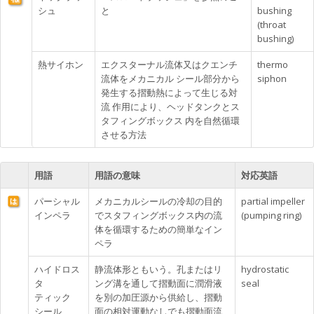
シュ
と
bushing
(throat
bushing)
熱サイホン
エクスターナル流体又はクエンチ
thermo
流体をメカニカル シール部分から
siphon
発生する摺動熱によって生じる対
流 作用により、ヘッドタンクとス
タフィングボックス 内を自然循環
させる方法
用語
用語の意味
対応英語
パーシャル
メカニカルシールの冷却の目的
partial impeller
インペラ
でスタフィングボックス内の流
(pumping ring)
体を循環するための簡単なイン
ペラ
ハイドロス
静流体形ともいう。孔またはリ
hydrostatic
タ
ング溝を通して摺動面に潤滑液
seal
ティック
を別の加圧源から供給し、摺動
シール
面の相対運動なしでも摺動面流