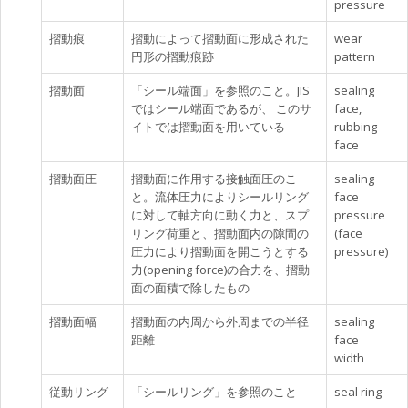
pressure
摺動痕
摺動によって摺動面に形成された
wear
円形の摺動痕跡
pattern
摺動面
「シール端面」を参照のこと。JIS
sealing
ではシール端面であるが、 このサ
face,
イトでは摺動面を用いている
rubbing
face
摺動面圧
摺動面に作用する接触面圧のこ
sealing
と。流体圧力によりシールリング
face
に対して軸方向に動く力と、スプ
pressure
リング荷重と、摺動面内の隙間の
(face
圧力により摺動面を開こうとする
pressure)
力(opening force)の合力を、摺動
面の面積で除したもの
摺動面幅
摺動面の内周から外周までの半径
sealing
距離
face
width
従動リング
「シールリング」を参照のこと
seal ring