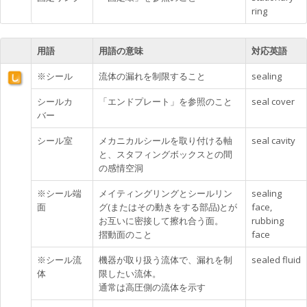
ring
用語
用語の意味
対応英語
※シール
流体の漏れを制限すること
sealing
シールカ
「エンドプレート」を参照のこと
seal cover
バー
シール室
メカニカルシールを取り付ける軸
seal cavity
と、スタフィングボックスとの間
の感情空洞
※シール端
メイティングリングとシールリン
sealing
面
グ(またはその動きをする部品)とが
face,
お互いに密接して擦れ合う面。
rubbing
摺動面のこと
face
※シール流
機器が取り扱う流体で、漏れを制
sealed fluid
体
限したい流体。
通常は高圧側の流体を示す