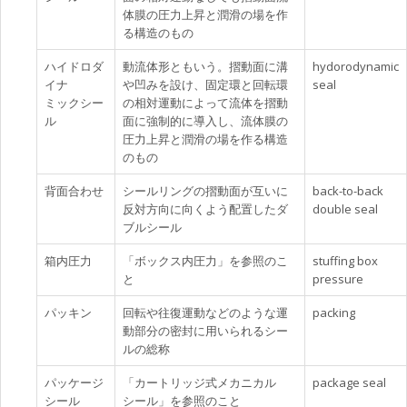
体膜の圧力上昇と潤滑の場を作
る構造のもの
ハイドロダ
動流体形ともいう。摺動面に溝
hydorodynamic
イナ
や凹みを設け、固定環と回転環
seal
ミックシー
の相対運動によって流体を摺動
ル
面に強制的に導入し、流体膜の
圧力上昇と潤滑の場を作る構造
のもの
背面合わせ
シールリングの摺動面が互いに
back-to-back
反対方向に向くよう配置したダ
double seal
ブルシール
箱内圧力
「ボックス内圧力」を参照のこ
stuffing box
と
pressure
パッキン
回転や往復運動などのような運
packing
動部分の密封に用いられるシー
ルの総称
パッケージ
「カートリッジ式メカニカル
package seal
シール
シール」を参照のこと