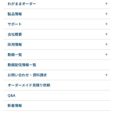
わがままオーダー
メカニカルシール
製品情報
実例ご紹介
汎用形メカニカルシール
その他の導入事例
サポート
特殊用途用メカニカルシール
軸受け付きシールユニット
サポート トップ
メカニカルシールの不思議
会社概要
実例ご紹介
実例ご紹介
会社概要 トップ
その他の導入事例
採用情報
会社沿革
採用情報 トップ
関連会社
動画一覧
先輩の声
動画一覧 トップ
募集要項&FAQ
動画配信情報一覧
初級講座
専門用語の解説
お問い合わせ・資料請求
お問い合わせ・資料請求 トップ
オーダーメイド見積り依頼
お問い合わせ例一覧
Q&A
新着情報