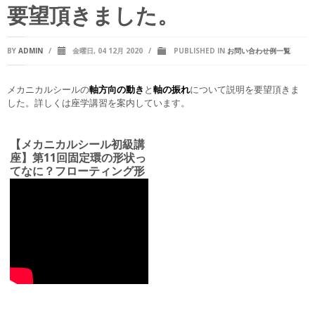
要望頂きました。
BY
ADMIN
/
金曜日, 04 12月 2020
/
PUBLISHED IN
お問い合わせ例一覧
メカニカルシールの
軸方向の動き
と
軸の振れ
について説明を要望頂きま
した。詳しくは座学講習を案内しています。
【メカニカルシール初級講
座】第11回固定環の形状っ
てなに？フローティング形
とクランプ形