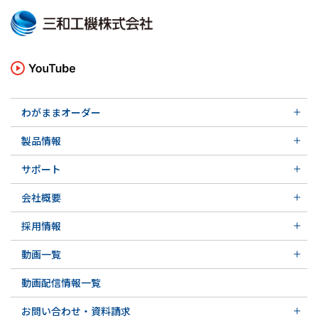
わがままオーダー
メカニカルシール
製品情報
実例ご紹介
汎用形メカニカルシール
その他の導入事例
サポート
特殊用途用メカニカルシール
軸受け付きシールユニット
サポート トップ
メカニカルシールの不思議
会社概要
実例ご紹介
実例ご紹介
会社概要 トップ
その他の導入事例
採用情報
会社沿革
採用情報 トップ
関連会社
動画一覧
先輩の声
動画一覧 トップ
募集要項&FAQ
動画配信情報一覧
初級講座
専門用語の解説
お問い合わせ・資料請求