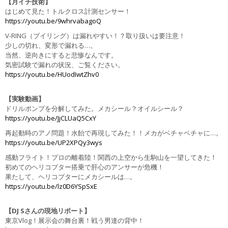
【月イチ技術】
はじめて見た！トルクロス計測センサー！
https://youtu.be/9whrvabagoQ
V-RING（ブイリング）は漏れやすい！？取り扱いは要注意！
少しの切れ、変形で漏れる…。
当然、逆向きにすると悲惨なんです。
気密試験で漏れの状況、ご覧ください。
https://youtu.be/HUodIwtZhv0
【実験動画】
ドリルポンプを分解してみた。メカシール？オイルシール？
https://youtu.be/JjCLUaQ5CxY
再起動時のアノ問題！水飴で再現してみた！！メカがベチャベチャに…。
https://youtu.be/UP2XPQy3wys
感動フライト！プロの離着陸！関西の上空から生駒山を一望してきた！
初めてのヘリコプター搭乗で肝心のアンサーが危機！
果たして、ヘリコプターにメカシールは…。
https://youtu.be/lz0D6YSpSxE
【DJ Sさんの現地リポート】
東京Vlog！展示会の舞台裏！戦う男達の背中！