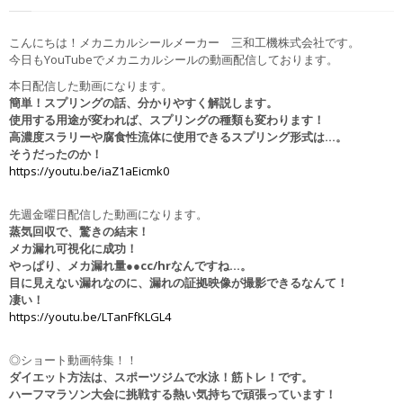
こんにちは！メカニカルシールメーカー 三和工機株式会社です。
今日もYouTubeでメカニカルシールの動画配信しております。
本日配信した動画になります。
簡単！スプリングの話、分かりやすく解説します。
使用する用途が変われば、スプリングの種類も変わります！
高濃度スラリーや腐食性流体に使用できるスプリング形式は…。
そうだったのか！
https://youtu.be/iaZ1aEicmk0
先週金曜日配信した動画になります。
蒸気回収で、驚きの結末！
メカ漏れ可視化に成功！
やっぱり、メカ漏れ量●●cc/hrなんですね…。
目に見えない漏れなのに、漏れの証拠映像が撮影できるなんて！
凄い！
https://youtu.be/LTanFfKLGL4
◎ショート動画特集！！
ダイエット方法は、スポーツジムで水泳！筋トレ！です。
ハーフマラソン大会に挑戦する熱い気持ちで頑張っています！