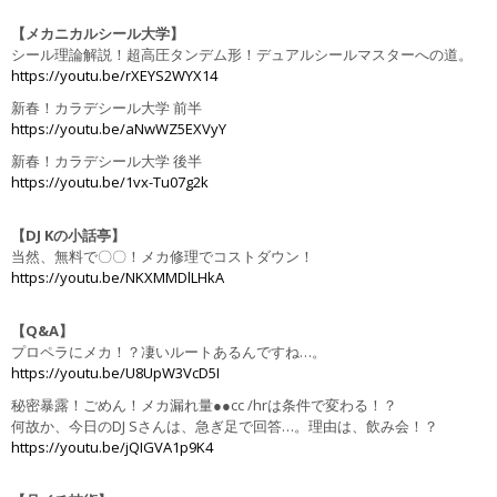
【メカニカルシール大学】
シール理論解説！超高圧タンデム形！デュアルシールマスターへの道。
https://youtu.be/rXEYS2WYX14
新春！カラデシール大学 前半
https://youtu.be/aNwWZ5EXVyY
新春！カラデシール大学 後半
https://youtu.be/1vx-Tu07g2k
【DJ Kの小話亭】
当然、無料で〇〇！メカ修理でコストダウン！
https://youtu.be/NKXMMDlLHkA
【Q&A】
プロペラにメカ！？凄いルートあるんですね…。
https://youtu.be/U8UpW3VcD5I
秘密暴露！ごめん！メカ漏れ量●●cc /hrは条件で変わる！？
何故か、今日のDJ Sさんは、急ぎ足で回答…。理由は、飲み会！？
https://youtu.be/jQIGVA1p9K4