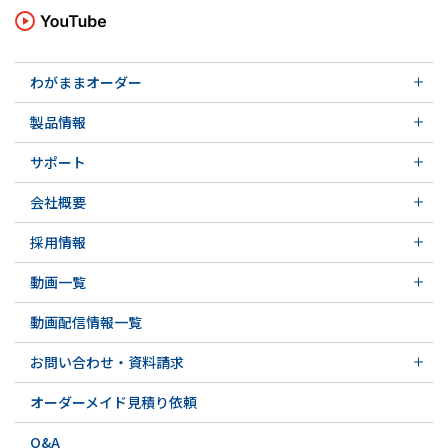
わがままオーダー
メカニカルシール
製品情報
実例ご紹介
汎用形メカニカルシール
その他の導入事例
サポート
特殊用途用メカニカルシール
軸受け付きシールユニット
サポート トップ
メカニカルシールの不思議
会社概要
実例ご紹介
実例ご紹介
会社概要 トップ
その他の導入事例
採用情報
会社沿革
採用情報 トップ
関連会社
動画一覧
先輩の声
動画一覧 トップ
募集要項&FAQ
動画配信情報一覧
初級講座
専門用語の解説
お問い合わせ・資料請求
お問い合わせ・資料請求 トップ
オーダーメイド見積り依頼
お問い合わせ例一覧
Q&A