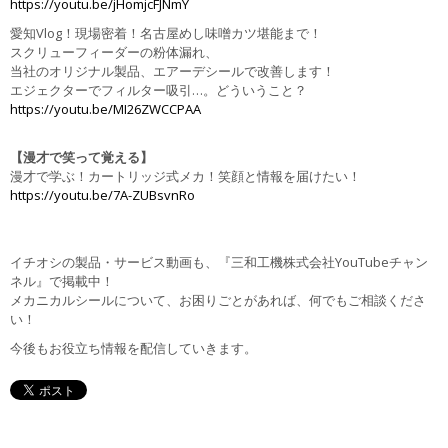
https://youtu.be/jHomjcFJNmY
愛知Vlog！現場密着！名古屋めし味噌カツ堪能まで！
スクリューフィーダーの粉体漏れ、
当社のオリジナル製品、エアーデシールで改善します！
エジェクターでフィルター吸引…。どういうこと？
https://youtu.be/MI26ZWCCPAA
【漫才で笑って覚える】
漫才で学ぶ！カートリッジ式メカ！笑顔と情報を届けたい！
https://youtu.be/7A-ZUBsvnRo
イチオシの製品・サービス動画も、『三和工機株式会社YouTubeチャン
ネル』で掲載中！
メカニカルシールについて、お困りごとがあれば、何でもご相談くださ
い！
今後もお役立ち情報を配信していきます。