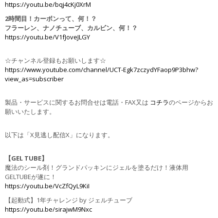
https://youtu.be/bqj4cKj0XrM
2時間目！カーボンって、何！？
フラーレン、ナノチューブ、カルビン、何！？
https://youtu.be/V1fJoveJLGY
☆チャンネル登録もお願いします☆
https://www.youtube.com/channel/UCT-Egk7zczydYFaop9P3bhw?
view_as=subscriber
製品・サービスに関するお問合せは電話・FAX又は
コチラ
のページからお
願いいたします。
以下は「X見逃し配信X」になります。
【GEL TUBE】
魔法のシール剤！グランドパッキンにジェルを塗るだけ！液体用
GELTUBEが遂に！
https://youtu.be/VcZfQyL9KiI
【起動式】1年チャレンジ by ジェルチューブ
https://youtu.be/sirajwM9Nxc