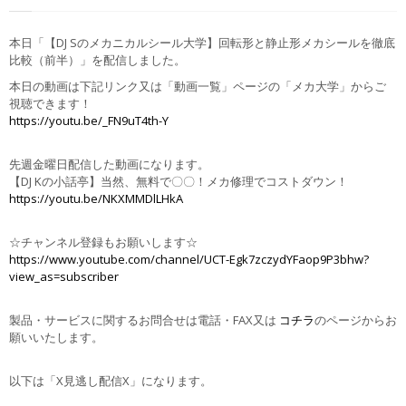
本日「【DJ Sのメカニカルシール大学】回転形と静止形メカシールを徹底
比較（前半）」を配信しました。
本日の動画は下記リンク又は「動画一覧」ページの「メカ大学」からご
視聴できます！
https://youtu.be/_FN9uT4th-Y
先週金曜日配信した動画になります。
【DJ Kの小話亭】当然、無料で〇〇！メカ修理でコストダウン！
https://youtu.be/NKXMMDlLHkA
☆チャンネル登録もお願いします☆
https://www.youtube.com/channel/UCT-Egk7zczydYFaop9P3bhw?
view_as=subscriber
製品・サービスに関するお問合せは電話・FAX又は
コチラ
のページからお
願いいたします。
以下は「X見逃し配信X」になります。