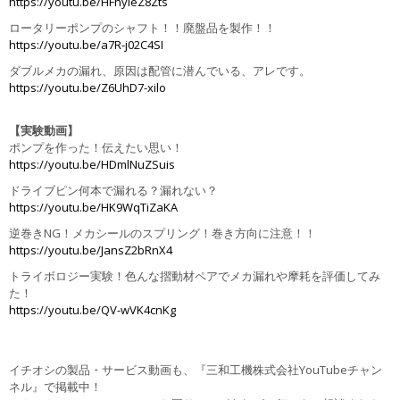
https://youtu.be/HFhyieZ8Zts
ロータリーポンプのシャフト！！廃盤品を製作！！
https://youtu.be/a7R-j02C4SI
ダブルメカの漏れ、原因は配管に潜んでいる、アレです。
https://youtu.be/Z6UhD7-xilo
【実験動画】
ポンプを作った！伝えたい思い！
https://youtu.be/HDmlNuZSuis
ドライブピン何本で漏れる？漏れない？
https://youtu.be/HK9WqTiZaKA
逆巻きNG！メカシールのスプリング！巻き方向に注意！！
https://youtu.be/JansZ2bRnX4
トライボロジー実験！色んな摺動材ペアでメカ漏れや摩耗を評価してみ
た！
https://youtu.be/QV-wVK4cnKg
イチオシの製品・サービス動画も、『三和工機株式会社YouTubeチャン
ネル』で掲載中！