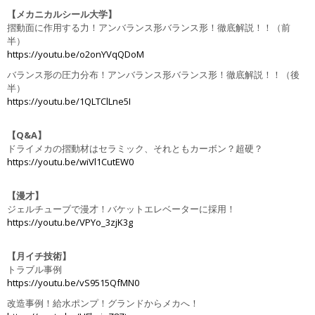
【メカニカルシール大学】
摺動面に作用する力！アンバランス形バランス形！徹底解説！！（前
半）
https://youtu.be/o2onYVqQDoM
バランス形の圧力分布！アンバランス形バランス形！徹底解説！！（後
半）
https://youtu.be/1QLTClLne5I
【Q&A】
ドライメカの摺動材はセラミック、それともカーボン？超硬？
https://youtu.be/wiVl1CutEW0
【漫才】
ジェルチューブで漫才！バケットエレベーターに採用！
https://youtu.be/VPYo_3zjK3g
【月イチ技術】
トラブル事例
https://youtu.be/vS9515QfMN0
改造事例！給水ポンプ！グランドからメカへ！