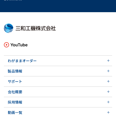
わがままオーダー
メカニカルシール
製品情報
実例ご紹介
汎用形メカニカルシール
その他の導入事例
サポート
特殊用途用メカニカルシール
軸受け付きシールユニット
サポート トップ
メカニカルシールの不思議
会社概要
実例ご紹介
実例ご紹介
会社概要 トップ
その他の導入事例
採用情報
会社沿革
採用情報 トップ
関連会社
動画一覧
先輩の声