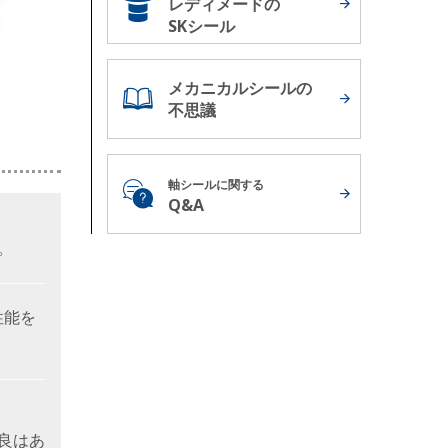
レディメードの
SKシール
メカニカルシールの
不思議
軸シールに関する
Q&A
。
性能を
不良はあ