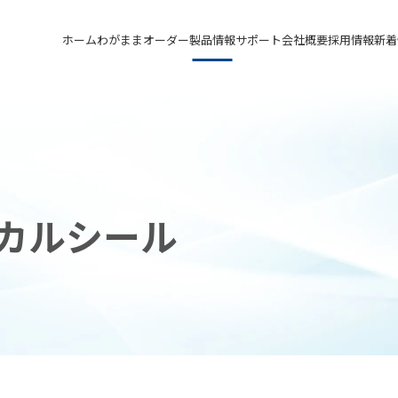
ホーム
わがままオーダー
製品情報
サポート
会社概要
採用情報
新着
メカニカルシール
汎用形メカニカルシール
サポート トップ
会社概要 トップ
採用情報 トップ
軸受け付きシールユニット
特殊用途用メカニカルシール
実例ご紹介
会社沿革
先輩の声
メカニカルシールの不思議
関連会社
募集要項&FAQ
カルシール