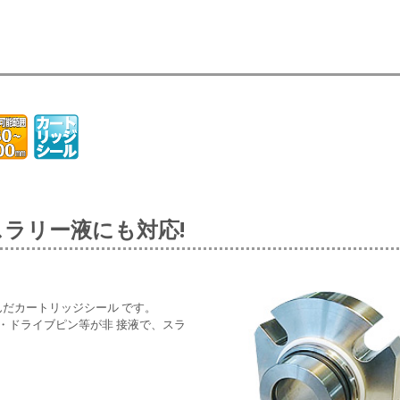
スラリー液にも対応!
゙カートリッジシール です。
ドライブピン等が非 接液で、スラ