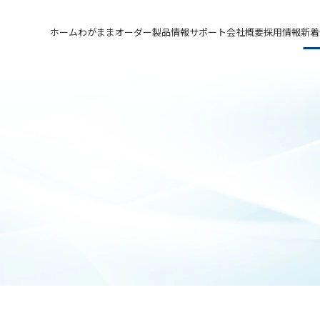
ホーム
わがままオーダー
製品情報
サポート
会社概要
採用情報
新着
メカニカルシール
汎用形メカニカルシール
サポート トップ
会社概要 トップ
採用情報 トップ
軸受け付きシールユニット
特殊用途用メカニカルシール
実例ご紹介
会社沿革
先輩の声
メカニカルシールの不思議
関連会社
募集要項&FAQ