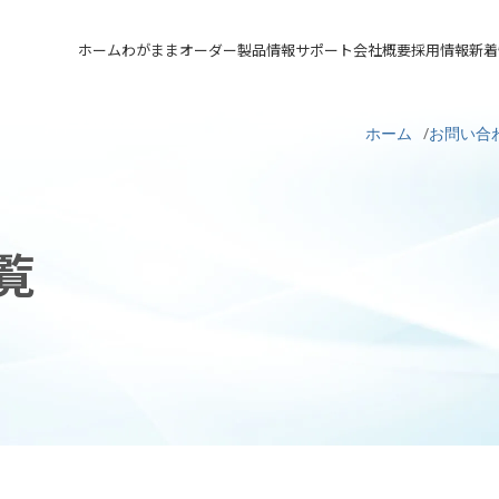
ホーム
わがままオーダー
製品情報
サポート
会社概要
採用情報
新着
メカニカルシール
汎用形メカニカルシール
サポート トップ
会社概要 トップ
採用情報 トップ
ホーム
お問い合
軸受け付きシールユニット
特殊用途用メカニカルシール
実例ご紹介
会社沿革
先輩の声
メカニカルシールの不思議
関連会社
募集要項&FAQ
覧