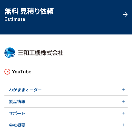
無料 見積り依頼
Estimate
わがままオーダー
メカニカルシール
製品情報
実例ご紹介
汎用形メカニカルシール
その他の導入事例
サポート
特殊用途用メカニカルシール
軸受け付きシールユニット
サポート トップ
メカニカルシールの不思議
会社概要
実例ご紹介
実例ご紹介