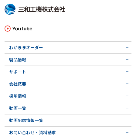
わがままオーダー
メカニカルシール
製品情報
実例ご紹介
汎用形メカニカルシール
その他の導入事例
サポート
特殊用途用メカニカルシール
軸受け付きシールユニット
サポート トップ
メカニカルシールの不思議
会社概要
実例ご紹介
実例ご紹介
会社概要 トップ
その他の導入事例
採用情報
会社沿革
採用情報 トップ
関連会社
動画一覧
先輩の声
動画一覧 トップ
募集要項&FAQ
動画配信情報一覧
初級講座
専門用語の解説
お問い合わせ・資料請求