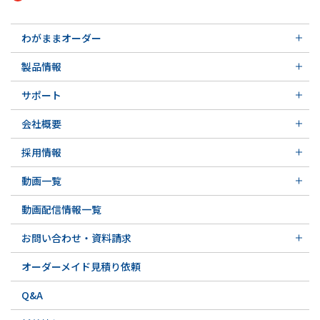
わがままオーダー
メカニカルシール
製品情報
実例ご紹介
汎用形メカニカルシール
その他の導入事例
サポート
特殊用途用メカニカルシール
軸受け付きシールユニット
サポート トップ
メカニカルシールの不思議
会社概要
実例ご紹介
実例ご紹介
会社概要 トップ
その他の導入事例
採用情報
会社沿革
採用情報 トップ
関連会社
動画一覧
先輩の声
動画一覧 トップ
募集要項&FAQ
動画配信情報一覧
初級講座
専門用語の解説
お問い合わせ・資料請求
お問い合わせ・資料請求 トップ
オーダーメイド見積り依頼
お問い合わせ例一覧
Q&A