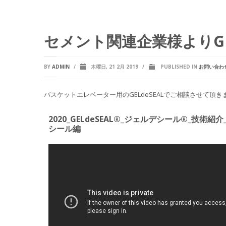
セメント関連企業様よりGE
BY
ADMIN
/
木曜日, 21 2月 2019
/
PUBLISHED IN
お問い合わ
バスケットエレベーター用のGELdeSEALでご相談させて頂き
2020_GELdeSEAL®_ジェルデシール®_技術紹介
シール編