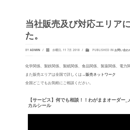
当社販売及び対応エリア
た。
BY
ADMIN
/
水曜日, 11 7月 2018
/
PUBLISHED IN
お問い合わ
化学関係、製鉄関係、製紙関係、食品関係、製薬関係、電力
また販売エリアは全国で詳しくは→
販売ネットワーク
全国どこでもお気軽にご相談ください。
【サービス】何でも相談！！わがままオーダー_
カルシール