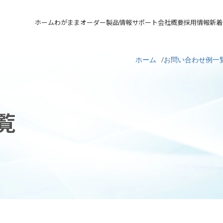
ホーム
わがままオーダー
製品情報
サポート
会社概要
採用情報
新着
メカニカルシール
汎用形メカニカルシール
サポート トップ
会社概要 トップ
採用情報 トップ
ホーム
お問い合わせ例一
軸受け付きシールユニット
特殊用途用メカニカルシール
実例ご紹介
会社沿革
先輩の声
メカニカルシールの不思議
関連会社
募集要項&FAQ
覧