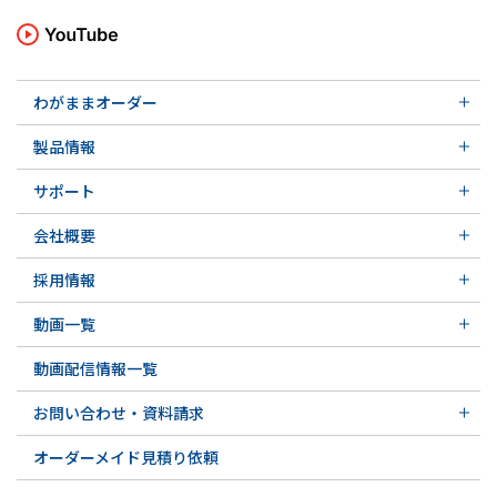
わがままオーダー
メカニカルシール
製品情報
実例ご紹介
汎用形メカニカルシール
その他の導入事例
サポート
特殊用途用メカニカルシール
軸受け付きシールユニット
サポート トップ
メカニカルシールの不思議
会社概要
実例ご紹介
実例ご紹介
会社概要 トップ
その他の導入事例
採用情報
会社沿革
採用情報 トップ
関連会社
動画一覧
先輩の声
動画一覧 トップ
募集要項&FAQ
動画配信情報一覧
初級講座
専門用語の解説
お問い合わせ・資料請求
お問い合わせ・資料請求 トップ
オーダーメイド見積り依頼
お問い合わせ例一覧