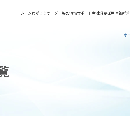
ホーム
わがままオーダー
製品情報
サポート
会社概要
採用情報
新着
メカニカルシール
汎用形メカニカルシール
サポート トップ
会社概要 トップ
採用情報 トップ
ホ
軸受け付きシールユニット
特殊用途用メカニカルシール
実例ご紹介
会社沿革
先輩の声
メカニカルシールの不思議
関連会社
募集要項&FAQ
覧