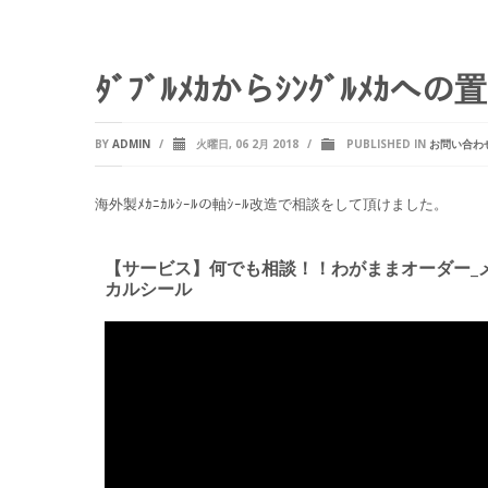
ﾀﾞﾌﾞﾙﾒｶからｼﾝｸﾞﾙﾒｶ
BY
ADMIN
/
火曜日, 06 2月 2018
/
PUBLISHED IN
お問い合わ
海外製ﾒｶﾆｶﾙｼｰﾙの軸ｼｰﾙ改造で相談をして頂けました。
【サービス】何でも相談！！わがままオーダー_
カルシール