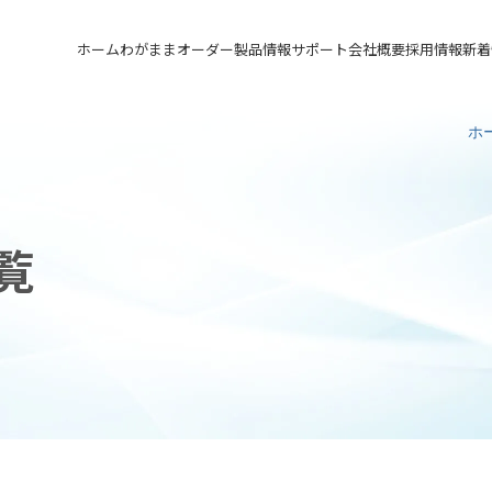
ホーム
わがままオーダー
製品情報
サポート
会社概要
採用情報
新着
メカニカルシール
汎用形メカニカルシール
サポート トップ
会社概要 トップ
採用情報 トップ
ホ
軸受け付きシールユニット
特殊用途用メカニカルシール
実例ご紹介
会社沿革
先輩の声
メカニカルシールの不思議
関連会社
募集要項&FAQ
覧