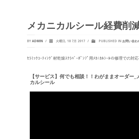
メカニカルシール経費削
BY
ADMIN
/
火曜日, 18 7月 2017
/
PUBLISHED IN
お問い合わ
ｾﾗﾐｯｸｺｰﾃｨﾝｸﾞ材乾燥ｽｸﾗﾊﾞｰﾎﾟﾝﾌﾟ用ﾒｶﾆｶﾙｼｰﾙの修
【サービス】何でも相談！！わがままオーダー_
カルシール