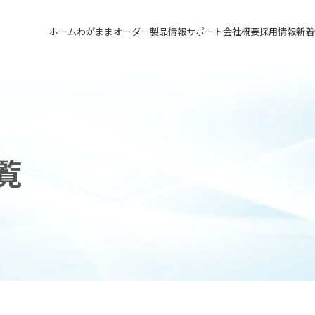
ホーム
わがままオーダー
製品情報
サポート
会社概要
採用情報
新着
メカニカルシール
汎用形メカニカルシール
サポート トップ
会社概要 トップ
採用情報 トップ
軸受け付きシールユニット
特殊用途用メカニカルシール
実例ご紹介
会社沿革
先輩の声
メカニカルシールの不思議
関連会社
募集要項&FAQ
覧