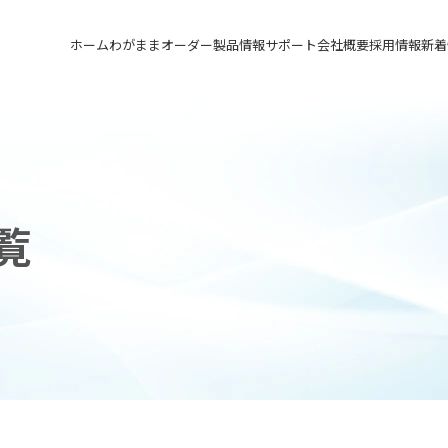
ホーム
わがままオーダー
製品情報
サポート
会社概要
採用情報
新着
メカニカルシール
汎用形メカニカルシール
サポート トップ
会社概要 トップ
採用情報 トップ
軸受け付きシールユニット
特殊用途用メカニカルシール
実例ご紹介
会社沿革
先輩の声
メカニカルシールの不思議
関連会社
募集要項&FAQ
覧