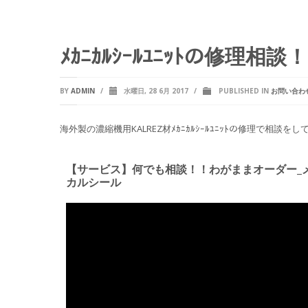
ﾒｶﾆｶﾙｼｰﾙﾕﾆｯﾄの修理相談
BY
ADMIN
/
水曜日, 28 6月 2017
/
PUBLISHED IN
お問い合わ
海外製の濃縮機用KALREZ材ﾒｶﾆｶﾙｼｰﾙﾕﾆｯﾄの修理で相談を
【サービス】何でも相談！！わがままオーダー_
カルシール