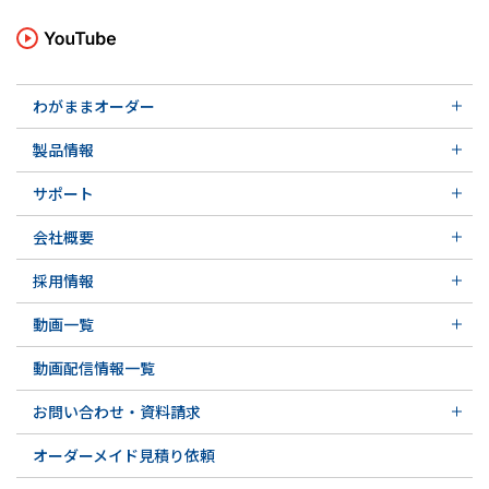
わがままオーダー
メカニカルシール
製品情報
実例ご紹介
汎用形メカニカルシール
その他の導入事例
サポート
特殊用途用メカニカルシール
軸受け付きシールユニット
サポート トップ
メカニカルシールの不思議
会社概要
実例ご紹介
実例ご紹介
会社概要 トップ
その他の導入事例
採用情報
会社沿革
採用情報 トップ
関連会社
動画一覧
先輩の声
動画一覧 トップ
募集要項&FAQ
動画配信情報一覧
初級講座
専門用語の解説
お問い合わせ・資料請求
お問い合わせ・資料請求 トップ
オーダーメイド見積り依頼
お問い合わせ例一覧