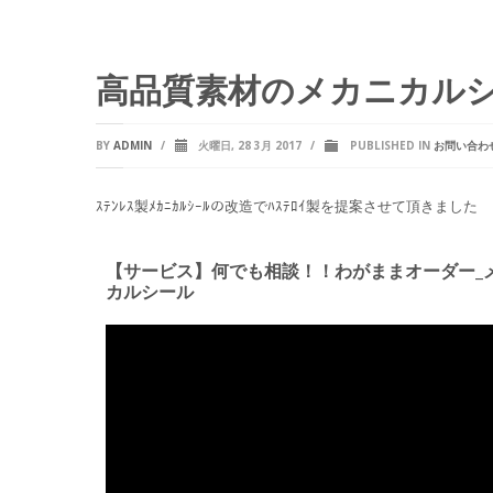
高品質素材のメカニカル
BY
ADMIN
/
火曜日, 28 3月 2017
/
PUBLISHED IN
お問い合わ
ｽﾃﾝﾚｽ製ﾒｶﾆｶﾙｼｰﾙの改造でﾊｽﾃﾛｲ製を提案させて頂きました
【サービス】何でも相談！！わがままオーダー_
カルシール