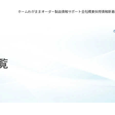
ホーム
わがままオーダー
製品情報
サポート
会社概要
採用情報
新着
メカニカルシール
汎用形メカニカルシール
サポート トップ
会社概要 トップ
採用情報 トップ
軸受け付きシールユニット
特殊用途用メカニカルシール
実例ご紹介
会社沿革
先輩の声
メカニカルシールの不思議
関連会社
募集要項&FAQ
覧