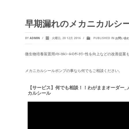
早期漏れのメカニカルシ
BY
ADMIN
/
火曜日, 20 12月 2016
/
PUBLISHED IN
お問い合
微生物培養装置用ﾒｶﾆｶﾙｼｰﾙのｻﾆﾀﾘｰ性を向上などの改善提
メカニカルシールポンプの事なら何でもご相談ください。
【サービス】何でも相談！！わがままオーダー_
カルシール