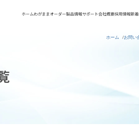
ホーム
わがままオーダー
製品情報
サポート
会社概要
採用情報
新着
メカニカルシール
汎用形メカニカルシール
サポート トップ
会社概要 トップ
採用情報 トップ
ホーム
お問い
軸受け付きシールユニット
特殊用途用メカニカルシール
実例ご紹介
会社沿革
先輩の声
メカニカルシールの不思議
関連会社
募集要項&FAQ
覧