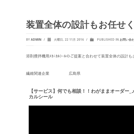
装置全体の設計もお任せ
BY
ADMIN
/
火曜日, 22 11月 2016
/
PUBLISHED IN
お問い合
溶剤攪拌機用ﾒｶﾆｶﾙｼｰﾙのご提案と合わせて装置全体の設計
繊維関連企業 広島県
【サービス】何でも相談！！わがままオーダー_
カルシール