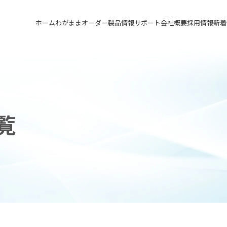
ホーム
わがままオーダー
製品情報
サポート
会社概要
採用情報
新着
メカニカルシール
汎用形メカニカルシール
サポート トップ
会社概要 トップ
採用情報 トップ
軸受け付きシールユニット
特殊用途用メカニカルシール
実例ご紹介
会社沿革
先輩の声
メカニカルシールの不思議
関連会社
募集要項&FAQ
覧