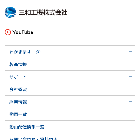
わがままオーダー
メカニカルシール
製品情報
実例ご紹介
汎用形メカニカルシール
その他の導入事例
サポート
特殊用途用メカニカルシール
軸受け付きシールユニット
サポート トップ
メカニカルシールの不思議
会社概要
実例ご紹介
実例ご紹介
会社概要 トップ
その他の導入事例
採用情報
会社沿革
採用情報 トップ
関連会社
動画一覧
先輩の声
動画一覧 トップ
募集要項&FAQ
動画配信情報一覧
初級講座
専門用語の解説
お問い合わせ・資料請求