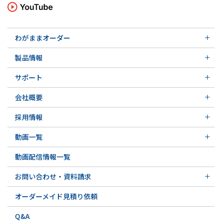
わがままオーダー
メカニカルシール
製品情報
実例ご紹介
汎用形メカニカルシール
その他の導入事例
サポート
特殊用途用メカニカルシール
軸受け付きシールユニット
サポート トップ
メカニカルシールの不思議
会社概要
実例ご紹介
実例ご紹介
会社概要 トップ
その他の導入事例
採用情報
会社沿革
採用情報 トップ
関連会社
動画一覧
先輩の声
動画一覧 トップ
募集要項&FAQ
動画配信情報一覧
初級講座
専門用語の解説
お問い合わせ・資料請求
お問い合わせ・資料請求 トップ
オーダーメイド見積り依頼
お問い合わせ例一覧
Q&A