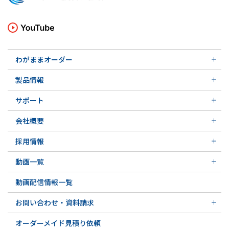
わがままオーダー
メカニカルシール
製品情報
実例ご紹介
汎用形メカニカルシール
その他の導入事例
サポート
特殊用途用メカニカルシール
軸受け付きシールユニット
サポート トップ
メカニカルシールの不思議
会社概要
実例ご紹介
実例ご紹介
会社概要 トップ
その他の導入事例
採用情報
会社沿革
採用情報 トップ
関連会社
動画一覧
先輩の声
動画一覧 トップ
募集要項&FAQ
動画配信情報一覧
初級講座
専門用語の解説
お問い合わせ・資料請求
お問い合わせ・資料請求 トップ
オーダーメイド見積り依頼