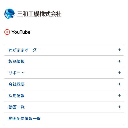
わがままオーダー
メカニカルシール
製品情報
実例ご紹介
汎用形メカニカルシール
その他の導入事例
サポート
特殊用途用メカニカルシール
軸受け付きシールユニット
サポート トップ
メカニカルシールの不思議
会社概要
実例ご紹介
実例ご紹介
会社概要 トップ
その他の導入事例
採用情報
会社沿革
採用情報 トップ
関連会社
動画一覧
先輩の声
動画一覧 トップ
募集要項&FAQ
動画配信情報一覧
初級講座