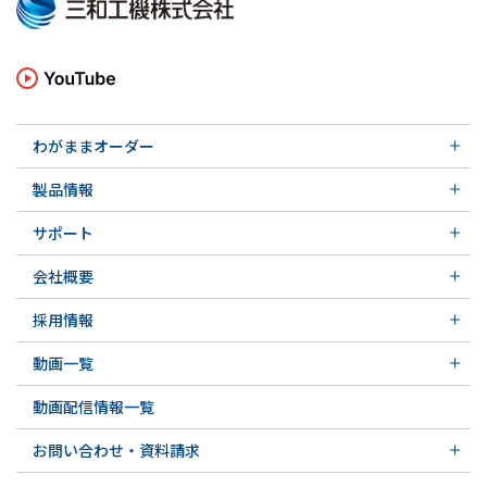
わがままオーダー
メカニカルシール
製品情報
実例ご紹介
汎用形メカニカルシール
その他の導入事例
サポート
特殊用途用メカニカルシール
軸受け付きシールユニット
サポート トップ
メカニカルシールの不思議
会社概要
実例ご紹介
実例ご紹介
会社概要 トップ
その他の導入事例
採用情報
会社沿革
採用情報 トップ
関連会社
動画一覧
先輩の声
動画一覧 トップ
募集要項&FAQ
動画配信情報一覧
初級講座
専門用語の解説
お問い合わせ・資料請求
お問い合わせ・資料請求 トップ