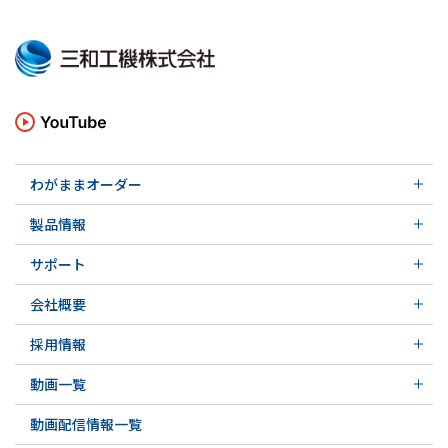
わがままオーダー
メカニカルシール
製品情報
実例ご紹介
汎用形メカニカルシール
その他の導入事例
サポート
特殊用途用メカニカルシール
軸受け付きシールユニット
サポート トップ
メカニカルシールの不思議
会社概要
実例ご紹介
実例ご紹介
会社概要 トップ
その他の導入事例
採用情報
会社沿革
採用情報 トップ
関連会社
動画一覧
先輩の声
動画一覧 トップ
募集要項&FAQ
動画配信情報一覧
初級講座