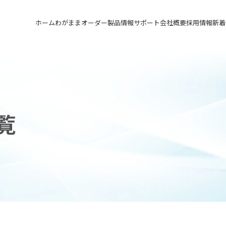
ホーム
わがままオーダー
製品情報
サポート
会社概要
採用情報
新着
メカニカルシール
汎用形メカニカルシール
サポート トップ
会社概要 トップ
採用情報 トップ
軸受け付きシールユニット
特殊用途用メカニカルシール
実例ご紹介
会社沿革
先輩の声
メカニカルシールの不思議
関連会社
募集要項&FAQ
覧