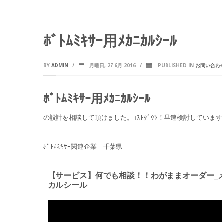
ﾎﾞﾄﾑﾐｷｻｰ用ﾒｶﾆｶﾙｼｰﾙ
BY
ADMIN
/
月曜日, 27 6月 2016
/
PUBLISHED IN
お問い合わ
ﾎﾞﾄﾑﾐｷｻｰ用ﾒｶﾆｶﾙｼｰﾙ
の設計を相談して頂けました。ｺｽﾄﾀﾞｳﾝ！早速検討していま
ﾎﾞﾄﾑﾐｷｻｰ関連企業 千葉県
【サービス】何でも相談！！わがままオーダー_
カルシール