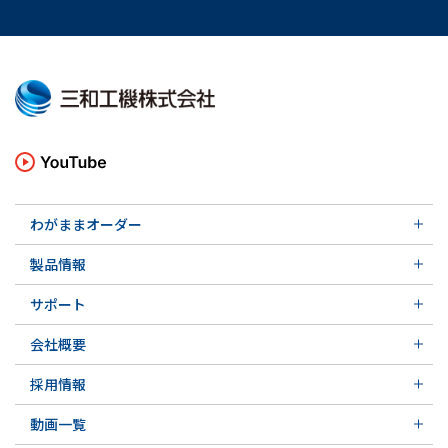
わがままオーダー
メカニカルシール
製品情報
実例ご紹介
汎用形メカニカルシール
その他の導入事例
サポート
特殊用途用メカニカルシール
軸受け付きシールユニット
サポート トップ
メカニカルシールの不思議
会社概要
実例ご紹介
実例ご紹介
会社概要 トップ
その他の導入事例
採用情報
会社沿革
採用情報 トップ
関連会社
動画一覧
先輩の声