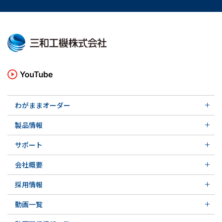
わがままオーダー
メカニカルシール
製品情報
実例ご紹介
汎用形メカニカルシール
その他の導入事例
サポート
特殊用途用メカニカルシール
軸受け付きシールユニット
サポート トップ
メカニカルシールの不思議
会社概要
実例ご紹介
実例ご紹介
会社概要 トップ
その他の導入事例
採用情報
会社沿革
採用情報 トップ
関連会社
動画一覧
先輩の声
動画一覧 トップ