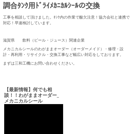
調合ﾀﾝｸ用ﾄﾞﾗｲﾒｶﾆｶﾙｼｰﾙの交換
工事を相談して頂けました。ﾀﾝｸ内の作業で酸欠注意！協力会社と連携で
対応！早速検討しています。
滋賀県 飲料（ビール・ジュース）関連企業
メカニカルシールのわがままオーダー（オーダーメイド）・修理・設
計・再利用・リサイクル・交換工事など幅広い対応をしております。
まずは三和工機にお問い合わせください。
【最新情報】何でも相
談！！わがままオーダー_
メカニカルシール