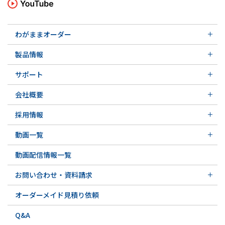
わがままオーダー
メカニカルシール
製品情報
実例ご紹介
汎用形メカニカルシール
その他の導入事例
サポート
特殊用途用メカニカルシール
軸受け付きシールユニット
サポート トップ
メカニカルシールの不思議
会社概要
実例ご紹介
実例ご紹介
会社概要 トップ
その他の導入事例
採用情報
会社沿革
採用情報 トップ
関連会社
動画一覧
先輩の声
動画一覧 トップ
募集要項&FAQ
動画配信情報一覧
初級講座
専門用語の解説
お問い合わせ・資料請求
お問い合わせ・資料請求 トップ
オーダーメイド見積り依頼
お問い合わせ例一覧
Q&A