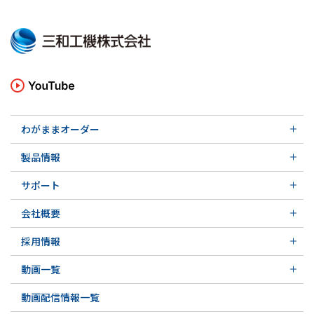
わがままオーダー
メカニカルシール
製品情報
実例ご紹介
汎用形メカニカルシール
その他の導入事例
サポート
特殊用途用メカニカルシール
軸受け付きシールユニット
サポート トップ
メカニカルシールの不思議
会社概要
実例ご紹介
実例ご紹介
会社概要 トップ
その他の導入事例
採用情報
会社沿革
採用情報 トップ
関連会社
動画一覧
先輩の声
動画一覧 トップ
募集要項&FAQ
動画配信情報一覧
初級講座