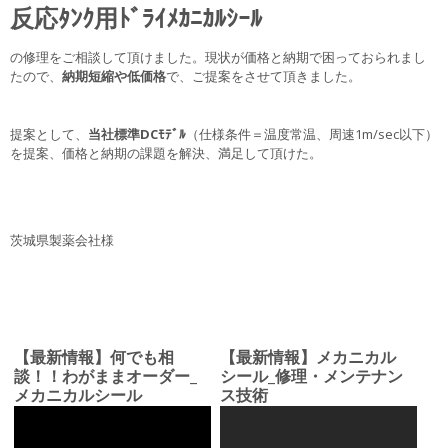
反応ﾀﾝｸ用ﾄﾞﾗｲﾒｶﾆｶﾙｼｰﾙ
の修理をご相談して頂けました。現状が価格と納期で困っておられまし
たので、
納期短縮や低価格
で、ご提案をさせて頂きました。
提案として、
当社標準DCﾓﾃﾞﾙ
（仕様条件＝温度常温、周速1m/sec以下）
を提案、価格と納期の課題を解決、満足して頂けた。
茨城県製薬会社様
【最新情報】何でも相
【最新情報】メカニカル
談！！わがままオーダー_
シール_修理・メンテナン
メカニカルシール
ス技術