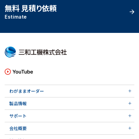
無料 見積り依頼
Estimate
わがままオーダー
メカニカルシール
製品情報
実例ご紹介
汎用形メカニカルシール
その他の導入事例
サポート
特殊用途用メカニカルシール
軸受け付きシールユニット
サポート トップ
メカニカルシールの不思議
会社概要
実例ご紹介
実例ご紹介
会社概要 トップ
その他の導入事例