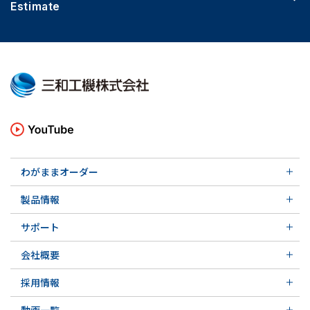
Estimate
わがままオーダー
メカニカルシール
製品情報
実例ご紹介
汎用形メカニカルシール
その他の導入事例
サポート
特殊用途用メカニカルシール
軸受け付きシールユニット
サポート トップ
メカニカルシールの不思議
会社概要
実例ご紹介
実例ご紹介
会社概要 トップ
その他の導入事例
採用情報
会社沿革
採用情報 トップ
関連会社